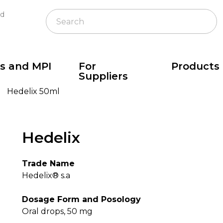
nd
s and MPI
For
Products
Suppliers
Hedelix 50ml
Hedelix
Trade Name
Hedelix® s.a
У
Поставщикам
Эксклюзивная прод
Dosage Form and Posology
Oral drops, 50 mg