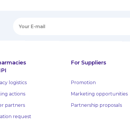
harmacies
For Suppliers
PI
cy logistics
Promotion
ing actions
Marketing opportunities
er partners
Partnership proposals
ration request