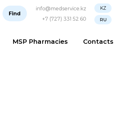
KZ
info@medservice.kz
Find
+7 (727) 331 52 60
RU
MSP Pharmacies
Contacts
укция
Аптеки MSP
Контакты